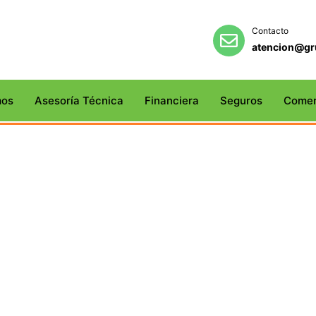
Contacto
atencion@gr
mos
Asesoría Técnica
Financiera
Seguros
Comer