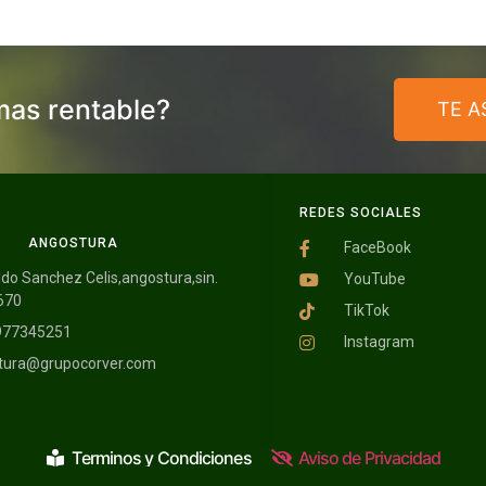
mas rentable?
TE 
REDES SOCIALES
ANGOSTURA
FaceBook
do Sanchez Celis,angostura,sin.
YouTube
670
TikTok
977345251
Instagram
tura@grupocorver.com
Terminos y Condiciones
Aviso de Privacidad