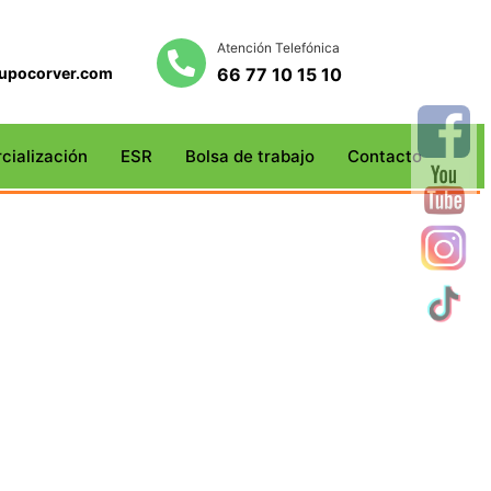
Atención Telefónica
upocorver.com
66 77 10 15 10
cialización
ESR
Bolsa de trabajo
Contacto