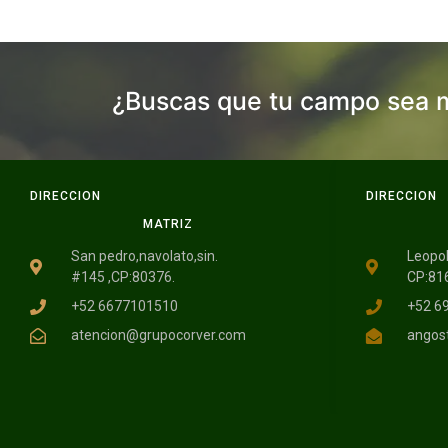
¿Buscas que tu campo sea 
DIRECCION
DIRECCION
MATRIZ
San pedro,navolato,sin.
Leopol
#145 ,CP:80376.
CP:81
+52 6677101510
+52 6
atencion@grupocorver.com
angos